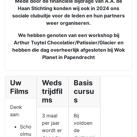
Mede door de financiële bijdrage van A.A. de
Haan Stichting konden wij ook in 2024 ons
sociale clubuitje voor de leden en hun partners
weer organiseren.
We hebben genoten van een workshop bij
Arthur Tuytel Chocolatier/Patissier/Glacier en
hebben die dag overheerlijk afgesloten bij Wok
Planet in Papendrecht
Uw
Weds
Basis
Films
trijdfil
cursu
ms
s
Denk
aan:
3 maal
Bij
per jaar
voldoen
Scho
wordt er
de
olmu