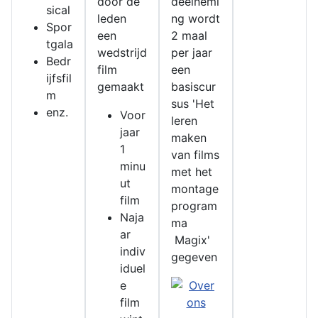
door de
deelnemi
sical
leden
ng wordt
Spor
een
2 maal
tgala
wedstrijd
per jaar
Bedr
film
een
ijfsfil
gemaakt
basiscur
m
sus 'Het
enz.
Voor
leren
jaar
maken
1
van films
minu
met het
ut
montage
film
program
Naja
ma
ar
Magix'
indiv
gegeven
iduel
e
film